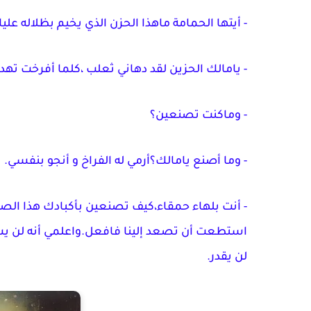
- أيتها الحمامة ماهذا الحزن الذي يخيم بظلاله علي
- يامالك الحزين لقد دهاني ثعلب ،كلما أفرخت تهددني
- وماكنت تصنعين؟
- وما أصنع يامالك؟أرمي له الفراخ و أنجو بنفسي.
- أنت بلهاء حمقاء،كيف تصنعين بأكبادك هذا الصني
استطعت أن تصعد إلينا فافعل.واعلمي أنه لن يست
لن يقدر.