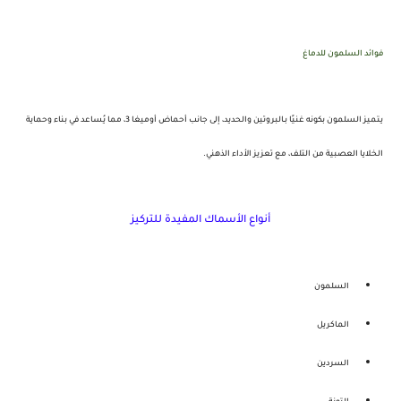
فوائد السلمون للدماغ
يتميز السلمون بكونه غنيًا بـ
البروتين
و
الحديد
، إلى جانب أحماض أوميغا 3، مما يُساعد في بناء وحماية
الخلايا العصبية من التلف، مع تعزيز الأداء الذهني.
أنواع الأسماك المفيدة للتركيز
السلمون
الماكريل
السردين