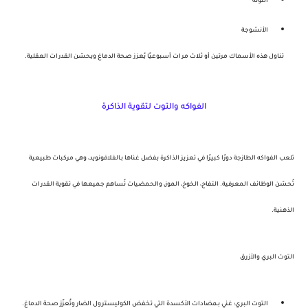
التونة
الأنشوجة
تناول هذه الأسماك مرتين أو ثلاث مرات أسبوعيًا يُعزز صحة الدماغ ويحسّن
القدرات العقلية
.
الفواكه والتوت لتقوية الذاكرة
تلعب
الفواكه الطازجة
دورًا كبيرًا في تعزيز الذاكرة بفضل غناها بـ
الفلافونويد
، وهي مركبات طبيعية
تُحسّن الوظائف المعرفية.
التفاح
،
الخوخ
،
الموز
، و
الحمضيات
تُساهم جميعها في تقوية القدرات
الذهنية.
التوت البري والأزرق
التوت البري
: غني بـ
مضادات الأكسدة
التي تخفض الكوليسترول الضار وتُعزّز صحة الدماغ.