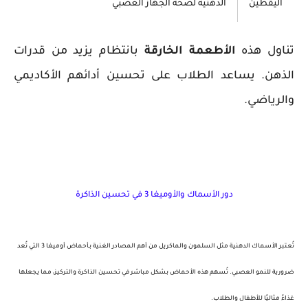
اليقطين
الدهنية لصحة الجهاز العصبي
تناول هذه
الأطعمة الخارقة
بانتظام يزيد من قدرات
الذهن. يساعد الطلاب على تحسين أدائهم الأكاديمي
والرياضي.
دور الأسماك والأوميغا 3 في تحسين الذاكرة
تُعتبر
الأسماك الدهنية
مثل
السلمون
و
الماكريل
من أهم المصادر الغنية بـ
أحماض أوميغا 3
التي تُعد
ضرورية للنمو العصبي. تُسهم هذه الأحماض بشكل مباشر في تحسين
الذاكرة
و
التركيز
، مما يجعلها
غذاءً مثاليًا للأطفال والطلاب.