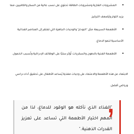
المشروبات الغازية ومشروبات الطاقة
: تحتوي على نسب عالية من السكر والكافيين، مما
يزيد التوتر ويُضعف التركيز.
الأطعمة السريعة
: مثل "النودلز" والوجبات الجاهزة التي تفتقر إلى العناصر الغذائية
الأساسية لنمو الدماغ.
الأطعمة الغنية بالدهون والسكريات
: تُؤثر سلبًا على الوظائف الإدراكية وتُسبب الخمول.
الابتعاد عن هذه الأطعمة والاعتماد على وجبات مغذية يُساعد الأطفال على تحقيق أداء دراسي
ورياضي أفضل.
"الغذاء الذي نأكله هو الوقود للدماغ، لذا من
المهم اختيار الأطعمة التي تساعد على تعزيز
القدرات الذهنية."