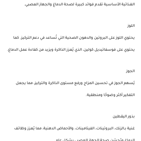
الغذائية الأساسية تقدم فوائد كبيرة لصحة الدماغ والجهاز العصبي.
اللوز
يحتوي اللوز على
البروتين
و
الدهون الصحية
التي تُساعد في دعم التركيز. كما
يحتوي على
فوسفاتيديل كولين
، الذي يُعزز الذاكرة ويزيد من كفاءة عمل الدماغ.
الجوز
يُسهم الجوز في تحسين
المزاج
ورفع مستوى
الذاكرة
والتركيز، مما يجعل
التفكير أكثر وضوحًا ومنطقية.
بذور اليقطين
غنية بـ
الزنك
،
البروتينات
،
الفيتامينات
، و
الأحماض الدهنية
، مما يُعزز وظائف
الدماغ ويُحسّن صحة الجهاز العصبي بشكل عام.