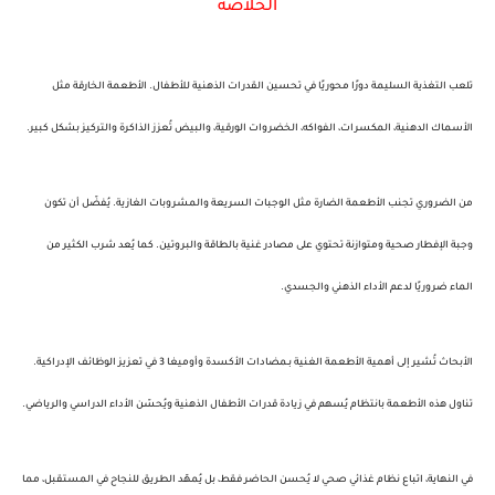
الخلاصة
تلعب
التغذية السليمة
دورًا محوريًا في تحسين القدرات الذهنية للأطفال. الأطعمة الخارقة مثل
الأسماك الدهنية
،
المكسرات
،
الفواكه
،
الخضروات الورقية
، و
البيض
تُعزز الذاكرة والتركيز بشكل كبير.
من الضروري تجنب
الأطعمة الضارة
مثل الوجبات السريعة والمشروبات الغازية. يُفضّل أن تكون
وجبة الإفطار
صحية ومتوازنة
تحتوي على مصادر غنية بالطاقة والبروتين. كما يُعد شرب الكثير من
الماء ضروريًا لدعم الأداء الذهني والجسدي.
الأبحاث تُشير إلى أهمية الأطعمة الغنية بـ
مضادات الأكسدة
و
أوميغا 3
في تعزيز الوظائف الإدراكية.
تناول هذه الأطعمة بانتظام يُسهم في زيادة قدرات الأطفال الذهنية ويُحسّن الأداء الدراسي والرياضي.
في النهاية، اتباع نظام غذائي صحي لا يُحسن الحاضر فقط، بل يُمهّد الطريق للنجاح في المستقبل، مما