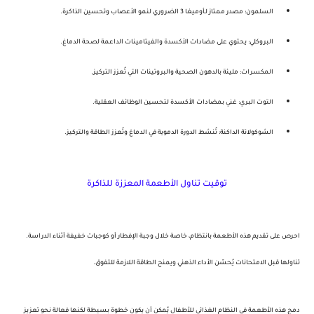
السلمون
: مصدر ممتاز لـ
أوميغا 3
الضروري لنمو الأعصاب وتحسين الذاكرة.
البروكلي
: يحتوي على مضادات الأكسدة والفيتامينات الداعمة لصحة الدماغ.
المكسرات
: مليئة بالدهون الصحية والبروتينات التي تُعزز التركيز.
التوت البري
: غني بمضادات الأكسدة لتحسين الوظائف العقلية.
الشوكولاتة الداكنة
: تُنشط الدورة الدموية في الدماغ وتُعزز الطاقة والتركيز.
توقيت تناول الأطعمة المعززة للذاكرة
احرص على تقديم هذه الأطعمة بانتظام، خاصة خلال
وجبة الإفطار
أو كوجبات خفيفة أثناء
الدراسة
.
تناولها قبل الامتحانات يُحسّن الأداء الذهني ويمنح الطاقة اللازمة للتفوق.
دمج هذه الأطعمة في النظام الغذائي للأطفال يُمكن أن يكون خطوة بسيطة لكنها فعالة نحو تعزيز