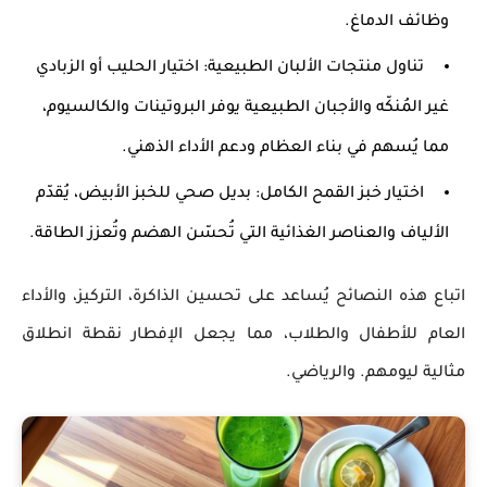
وظائف الدماغ.
تناول منتجات الألبان الطبيعية
: اختيار الحليب أو الزبادي
غير المُنكّه والأجبان الطبيعية يوفر
البروتينات
و
الكالسيوم
،
مما يُسهم في بناء العظام ودعم الأداء الذهني.
اختيار خبز القمح الكامل
: بديل صحي للخبز الأبيض، يُقدّم
الألياف والعناصر الغذائية التي تُحسّن الهضم وتُعزز الطاقة.
اتباع هذه النصائح يُساعد على تحسين
الذاكرة
،
التركيز
، والأداء
العام للأطفال والطلاب، مما يجعل الإفطار نقطة انطلاق
مثالية ليومهم.
والرياضي.