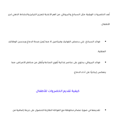
تُعد
الخضروات الورقية
، مثل
السبانخ
و
البروكلي
، من أهم الأغذية لتعزيز التركيز والنشاط الذهني لدى
الأطفال.
فوائد السبانخ
: غني بـ
حمض الفوليك
و
فيتامين K
، مما يُعزز صحة الدماغ ويحسن الوظائف
العقلية.
فوائد البروكلي
: يحتوي على عناصر غذائية تُقوي المناعة وتُقلل من مخاطر الأمراض، مما
ينعكس إيجابيًا على أداء الدماغ.
كيفية تقديم الخضروات للأطفال
تقديمها في صورة عصائر مخلوطة مع الفواكه الطازجة للحصول على جرعة إضافية من