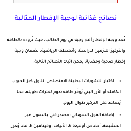
نصائح غذائية لوجبة الإفطار المثالية
تُعد وجبة
الإفطار
أهم وجبة في يوم الطالب، حيث تُزوّده بالطاقة
والتركيز اللازمين لدراسته وأنشطته الرياضية. لضمان وجبة
إفطار صحية ومغذية، يمكن اتباع النصائح التالية:
اختيار النشويات البطيئة الامتصاص
: تناول خبز الحبوب
الكاملة أو الأرز البني يُوفّر طاقة تدوم لفترات طويلة، مما
يُساعد على التركيز طوال اليوم.
إضافة الفول السوداني
: مصدر غني بـ
الدهون غير
المشبعة
،
أحماض أوميغا 6
، الألياف، و
فيتامين E
، مما يُعزز