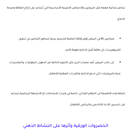
عناصر غذائية مهمة مثل
البروتين
و
الأحماض الأمينية الأساسية
التي تُساعد على إنتاج الطاقة وصحة
الدماغ.
فيتامين B5
في البيض يُوفر طاقة إضافية للجسم، بينما يُساهم
الثيامين
في تحويل
الكربوهيدرات إلى طاقة تُعزز الذاكرة طويلة الأمد.
إلى جانب البيض، تُعد مصادر أخرى مثل
اللحوم الخالية من الدهون
،
البقوليات
، و
المكسرات
غنية بالبروتينات التي تدعم الذاكرة والقدرات العقلية للأطفال.
إضافة هذه الأطعمة إلى النظام الغذائي، خاصة في فترات الامتحانات أو الأنشطة الرياضية، يُساعد
على تحسين الأداء الأكاديمي والرياضي للأطفال.
الخضروات الورقية وأثرها على النشاط الذهني