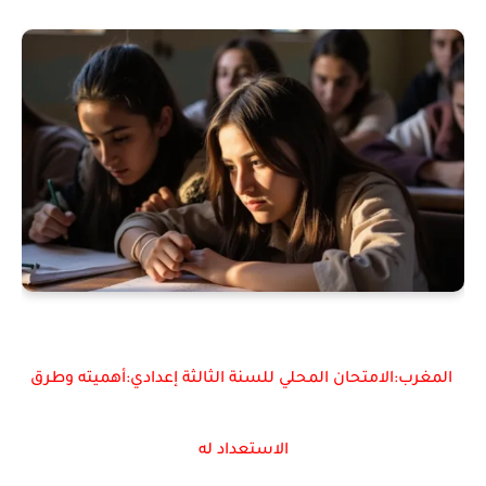
المغرب:الامتحان المحلي للسنة الثالثة إعدادي:أهميته وطرق
الاستعداد له