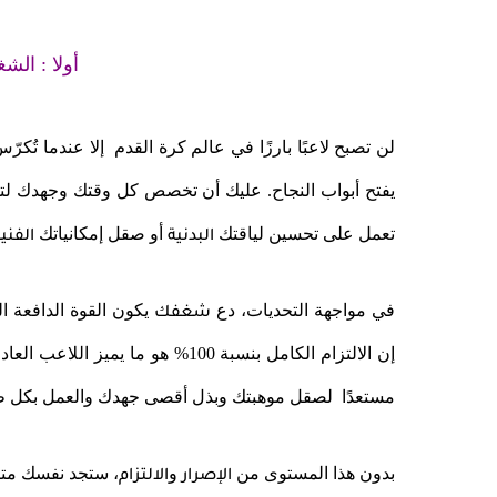
أولا : الش
لن تصبح لاعبًا بارزًا في عالم كرة القدم إلا عندما تُكر
يفتح أبواب النجاح. عليك أن تخصص كل وقتك وجهدك ل
تعمل على تحسين لياقتك
أو صقل إمكانياتك
البدنية
الفني
في مواجهة التحديات، دع
يكون القوة الدافعة ا
شغفك
إن الالتزام الكامل بنسبة 100% هو ما يميز اللاعب العادي عن
مستعدًا لصقل موهبتك وبذل أقصى جهدك والعمل بكل 
بدون هذا المستوى من
و
، ستجد نفسك متأخ
الإصرار
الالتزام