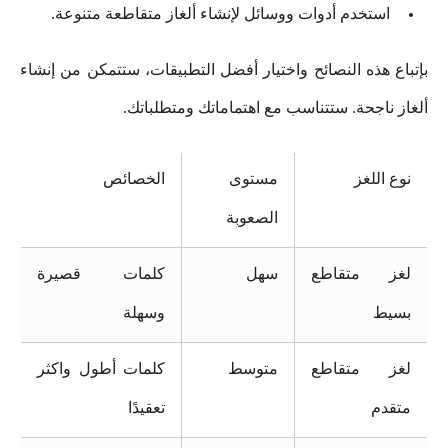
استخدم أدوات ووسائل لإنشاء ألغاز متقاطعة متنوعة.
بإتباع هذه النصائح واختيار أفضل التطبيقات، ستتمكن من إنشاء
ألغاز ناجحة. ستتناسب مع اهتماماتك ومتطلباتك.
نوع اللغز
مستوى
الخصائص
الصعوبة
لغز متقاطع
سهل
كلمات قصيرة
بسيط
وسهلة
لغز متقاطع
متوسط
كلمات أطول واكثر
متقدم
تعقيدًا