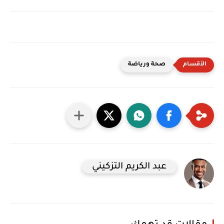
صحة ورياضة
عبد الكريم التزكيني