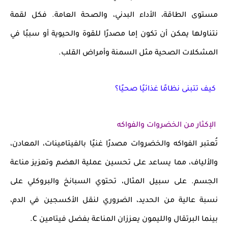
مستوى الطاقة، الأداء البدني، والصحة العامة
. فكل لقمة
نتناولها يمكن أن تكون إما
مصدرًا للقوة والحيوية
أو سببًا في
المشكلات الصحية
مثل السمنة وأمراض القلب.
كيف تتبنى نظامًا غذائيًا صحيًا؟
الإكثار من الخضروات والفواكه
تُعتبر الفواكه والخضروات
مصدرًا غنيًا بالفيتامينات، المعادن،
والألياف
، مما يساعد على تحسين
عملية الهضم
وتعزيز مناعة
الجسم. على سبيل المثال، تحتوي
السبانخ والبروكلي
على
نسبة عالية من الحديد، الضروري لنقل الأكسجين في الدم،
بينما
البرتقال والليمون
يعززان المناعة بفضل فيتامين C.