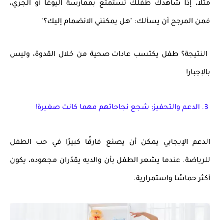
مثلا، إذا شاهدك طفلك تستمتع بممارسة اليوغا أو الجري،
فمن المرجح أن يسألك: "هل يمكنني الانضمام إليك؟"
النتيجة؟
طفل يكتسب
عادات صحية من خلال القدوة، وليس
بالإجبار!
3. الدعم والتحفيز: شجع نجاحاتهم مهما كانت صغيرة!
الدعم الإيجابي يمكن أن
يصنع فارقًا كبيرًا
في حب الطفل
للرياضة. عندما يشعر الطفل بأن والديه يقدّران مجهوده، يكون
أكثر
حماسًا واستمرارية
.