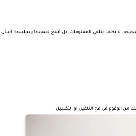
صحيحة
. لا تكتفِ بتلقّي المعلومات، بل اسعَ لفهمها وتحليلها. اسأل
عك من الوقوع في فخ التلقين أو التضليل.