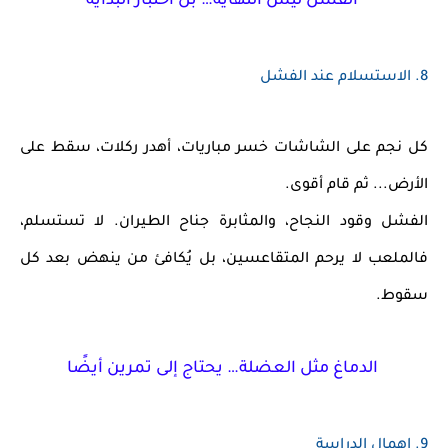
الفشل ليس النهاية… بل اختبار البداية
8.
الاستسلام عند الفشل
كل نجم على الشاشات خسر مباريات، أهدر ركلات، سقط على
الأرض... ثم قام أقوى.
الفشل وقود النجاح
، والمثابرة جناح الطيران. لا تستسلم،
فالملعب لا يرحم المتقاعسين، بل يُكافئ من ينهض بعد كل
سقوط.
الدماغ مثل العضلة… يحتاج إلى تمرين أيضًا
9.
إهمال الدراسة