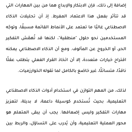
إضافة إلى ذلك، فإن
الابتكار والإبداع
هما من بين المهارات التي
قد تتأثر بفعل هذا الاعتماد المفرط. إذ أن
تحليلات الذكاء
الاصطناعي
غالبًا ما تعتمد على الأنماط القائمة مسبقًا، وتوجّه
المستخدمين نحو حلول "منطقية"، لكنها قد تُهمّش التفكير
الحر، أو
الخروج عن المألوف
. ومع أن الذكاء الاصطناعي يمكنه
اقتراح خيارات متعددة، إلا أن اتخاذ القرار الفعلي يتطلب عقلًا
ناقدًا، متسائلًا، غير خاضع بالكامل لما تقوله الخوارزميات.
لذلك، من المهم التوازن في استخدام
أدوات الذكاء الاصطناعي
التعليمية
، بحيث تُستخدم كوسيلة داعمة، لا بديلة، لتعزيز
مهارات التفكير وليس إضعافها. يجب أن يبقى المتعلم هو
محور العملية التعليمية، وأن يُدرب على التساؤل، والربط بين