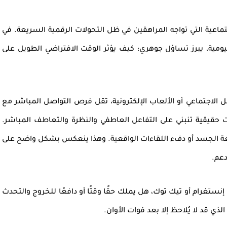
ماعية
التي تواجه
المراهقين
في ظل التحولات الرقمية السريعة. في
ليومية، يبرز تساؤل جوهري: كيف يؤثر
الوقت الافتراضي
الطويل على
لاجتماعي أو الألعاب الإلكترونية، تقل فرص
التواصل المباشر
مع
ت حقيقية
تنبني على
التفاعل العاطفي
والنظرة والتعاطف المباشر.
غة الجسد أو دفء اللقاءات الواقعية. وهذا ينعكس بشكل واضح على
دعم.
إنستغرام
أو
تيك توك
، هل يملك حقًا وقتًا أو دافعًا للخروج والتحدث
الذي قد لا يُلاحظ إلا بعد فوات الأوان.