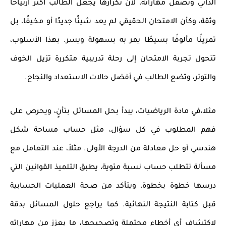
الذاتي وتصقل مهاراته، لأن تكرارها يجعل الطالب أكثر ارتياحًا
وثقة، وكأن الامتحان الحقيقي لم يعد شيئًا جديدًا أو مخيفًا، بل
تمرينًا مألوفًا بسيطًا يمر به بسهولة ويسر. بهذا الأسلوب،
تتحول تجربة الامتحان إلى رحلة تدريبية متكررة تزيل الخوف
والتوتر، وتضع الطالب في أفضل حالات الاستعداد والنجاح.
مثلا،في مادة
الرياضيات
، يبدأ بحل المسائل بتأنٍ، ويحرص على
فهم المطلوب في كل سؤال، مثل حساب مساحة شكل
هندسي أو حل معادلة من الدرجة الأولى. مثلاً، عند التعامل مع
مسألة تتطلب حساب نسبة مئوية، يطبق التلميذ القوانين التي
درسها خطوة بخطوة، ويتأكد من صحة العمليات الحسابية
قبل كتابة النتيجة النهائية. كما يراجع حلول المسائل بدقة
لاكتشاف أي أخطاء محتملة وتصحيحها، ما يعزز من مهاراته