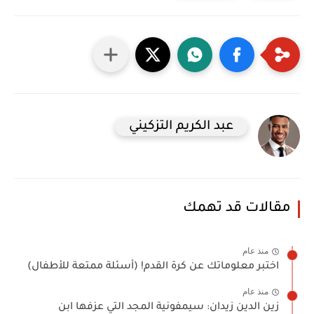
عبد الكريم التزكيني
مقالات قد تهمك
منذ عام
اختبر معلوماتك عن كرة القدم! (أسئلة ممتعة للأطفال)
منذ عام
زين الدين زيدان: سيمفونية المجد التي عزفها ابن