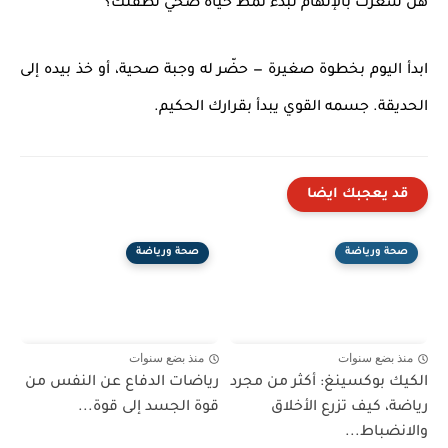
هل شعرت بالإلهام لبدء نمط حياة صحي لطفلك؟
ابدأ اليوم بخطوة صغيرة — حضّر له وجبة صحية، أو خذ بيده إلى
الحديقة. جسمه القوي يبدأ بقرارك الحكيم.
قد يعجبك ايضا
صحة ورياضة
صحة ورياضة
منذ بضع سنوات
منذ بضع سنوات
الكيك بوكسينغ: أكثر من مجرد
رياضات الدفاع عن النفس من
رياضة، كيف تزرع الأخلاق
قوة الجسد إلى قوة...
والانضباط...