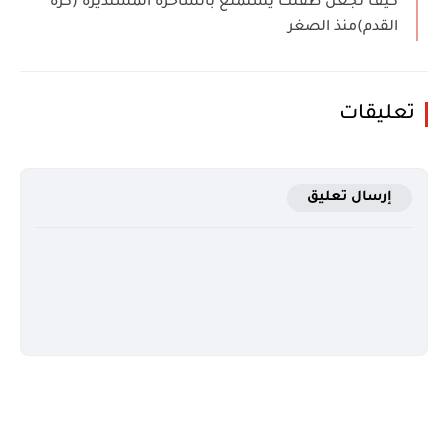
كيف تجعل طفلك يستمتع بالساحرة المستديرة (كرة
القدم)منذ الصغر
تعليقات
إرسال تعليق