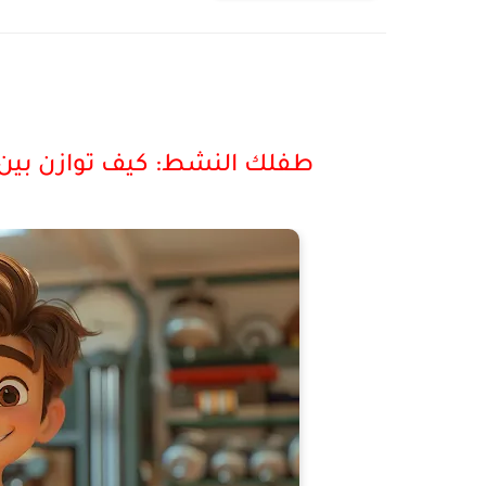
طفلك النشط: كيف توازن بين ا