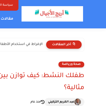
سياسة ا
مقالات ت
الإفراط في استخدام الأطفال 
📁 آخر المقالات
صحة ورياضة
طفلك النشط: كيف توازن بين 
مثالية؟
عبد الكريم التزكيني
منذ عام